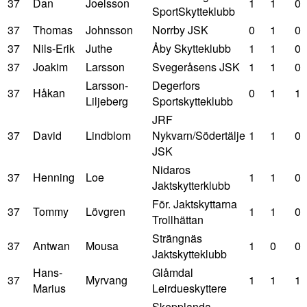
37
Dan
Joelsson
1
1
0
SportSkytteklubb
37
Thomas
Johnsson
Norrby JSK
0
1
0
37
Nils-Erik
Juthe
Åby Skytteklubb
1
1
0
37
Joakim
Larsson
Svegeråsens JSK
1
1
0
Larsson-
Degerfors
37
Håkan
0
1
1
Liljeberg
Sportskytteklubb
JRF
37
David
Lindblom
Nykvarn/Södertälje
1
1
0
JSK
Nidaros
37
Henning
Loe
1
1
0
Jaktskytterklubb
För. Jaktskyttarna
37
Tommy
Lövgren
1
1
0
Trollhättan
Strängnäs
37
Antwan
Mousa
1
0
0
Jaktskytteklubb
Hans-
Glåmdal
37
Myrvang
1
1
1
Marius
Leirdueskyttere
Skepplanda