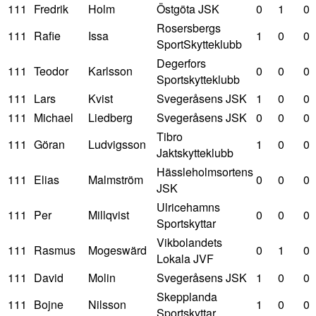
111
Fredrik
Holm
Östgöta JSK
0
1
0
Rosersbergs
111
Rafie
Issa
1
0
0
SportSkytteklubb
Degerfors
111
Teodor
Karlsson
0
0
0
Sportskytteklubb
111
Lars
Kvist
Svegeråsens JSK
1
0
0
111
Michael
Liedberg
Svegeråsens JSK
0
0
0
Tibro
111
Göran
Ludvigsson
1
0
0
Jaktskytteklubb
Hässleholmsortens
111
Elias
Malmström
0
0
0
JSK
Ulricehamns
111
Per
Millqvist
0
0
0
Sportskyttar
Vikbolandets
111
Rasmus
Mogeswärd
0
1
0
Lokala JVF
111
David
Molin
Svegeråsens JSK
1
0
0
Skepplanda
111
Bojne
Nilsson
1
0
0
Sportskyttar