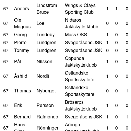
Lindström
Wings & Clays
67
Anders
1
1
0
Bruce
Sporting Club
Ole
Nidaros
67
Loe
0
0
0
Magnus
Jaktskytterklubb
67
Georg
Lundeby
Moss OSS
1
0
0
67
Pierre
Lundgren
Svegeråsens JSK
1
0
0
67
Tommy
Lundgren
Svegeråsens JSK
0
0
0
Oppunda
67
Pål
Nilsson
1
0
0
Jaktskytteklubb
Østlandske
67
Åshild
Nordli
1
0
0
Sportsskyttere
Østlandske
67
Thomas
Nyberget
0
0
1
Sportsskyttere
Brösarps
67
Erik
Persson
1
0
0
Jaktskytteklubb
67
Bernard
Raimondo
Svegeråsens JSK
1
0
1
Hans-
Arboga
67
Rönningen
1
0
0