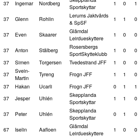
37
Ingemar
Nordberg
1
0
1
Sportskyttar
Lerums Jaktvårds
37
Glenn
Rohlin
1
1
0
& SpSF
Glåmdal
37
Even
Skaarer
1
0
0
Leirdueskyttere
Rosersbergs
37
Anton
Stålberg
1
0
0
SportSkytteklubb
37
Simen
Torgersen
Tvedestrand JFF
1
0
0
Svein-
37
Tyreng
Frogn JFF
1
1
0
Martin
37
Hakan
Ucarli
Frogn JFF
0
1
1
Skepplanda
37
Jesper
Uhlén
1
1
0
Sportskyttar
Skepplanda
37
Peter
Uhlén
0
1
0
Sportskyttar
Glåmdal
67
Iselin
Aafloen
1
0
0
Leirdueskyttere