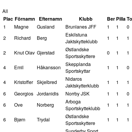
All
Plac
Förnamn
Efternamn
Klubb
Ber
Pilla
To
1
Magne
Gusland
Brunlanes JFF
1
1
0
Eskilstuna
2
Richard
Berg
1
1
1
Jaktskytteklubb
Østlandske
2
Knut Olav
Gjerstad
0
1
1
Sportsskyttere
Skepplanda
4
Emil
Håkansson
1
1
0
Sportskyttar
Nidaros
4
Kristoffer
Skjelbred
1
1
1
Jaktskytterklubb
6
Georgios
Jordanidis
Norrby JSK
1
1
0
Arboga
6
Ove
Norberg
1
1
1
Sportskytteklubb
Østlandske
6
Bjørn
Trydal
1
1
1
Sportsskyttere
Sunderby Sport