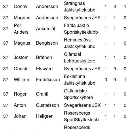
Strängnäs
37
Conny
Andersson
1
0
1
Jaktskytteklubb
37
Magnus
Andersson
Svegeråsens JSK
1
1
0
Per-
Färila Jakt o
37
Ankerstål
1
1
0
Anders
Sportskytteklubb
Hemmeslövs
37
Magnus
Bengtsson
1
1
0
Jaktskytteklubb
Glåmdal
37
Jostein
Bråthen
1
1
0
Leirdueskyttere
37
Christer
Eksvärd
Svegeråsens JSK
1
0
0
Eskilstuna
37
William
Fredriksson
0
0
1
Jaktskytteklubb
Østlandske
37
Roger
Granli
1
1
0
Sportsskyttere
37
Anton
Gustafsson
Svegeråsens JSK
1
1
0
Rosersbergs
37
Johan
Hellgren
1
1
0
SportSkytteklubb
Rosersbergs