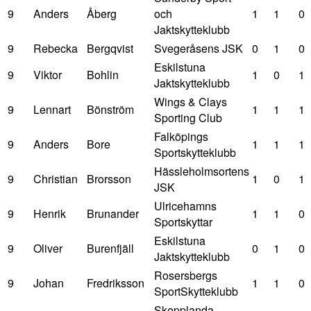
9
Anders
Åberg
och
1
1
0
Jaktskytteklubb
9
Rebecka
Bergqvist
Svegeråsens JSK
0
1
0
Eskilstuna
9
Viktor
Bohlin
1
0
1
Jaktskytteklubb
Wings & Clays
9
Lennart
Bönström
1
1
1
Sporting Club
Falköpings
9
Anders
Bore
1
1
1
Sportskytteklubb
Hässleholmsortens
9
Christian
Brorsson
1
0
1
JSK
Ulricehamns
9
Henrik
Brunander
1
1
0
Sportskyttar
Eskilstuna
9
Oliver
Burenfjäll
0
1
0
Jaktskytteklubb
Rosersbergs
9
Johan
Fredriksson
1
1
0
SportSkytteklubb
Skepplanda