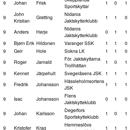
9
Johan
Frisk
1
0
1
Sportskyttar
John
Nidaros
9
Grøtting
1
1
0
Kristian
Jaktskytterklubb
Nidaros
9
Anders
Herje
0
1
1
Jaktskytterklubb
9
Bjørn Erik
Hildonen
Varanger SSK
1
1
0
9
Geir
Hole
Sokna LK
1
1
0
För. Jaktskyttarna
9
Roger
Jarnald
1
0
1
Trollhättan
9
Kennet
Järpehult
Svegeråsens JSK
1
1
1
Hässleholmsortens
9
Fredrik
Johansson
1
1
1
JSK
Flens
9
Isac
Johansson
0
1
0
Jaktskytteklubb
Degerfors
9
Johan
Karlsson
1
0
1
Sportskytteklubb
Hemmeslövs
9
Kristofer
Krag
1
1
1