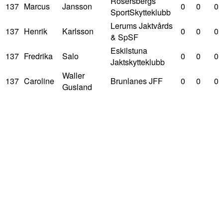
Rosersbergs
137
Marcus
Jansson
0
0
0
SportSkytteklubb
Lerums Jaktvårds
137
Henrik
Karlsson
0
0
0
& SpSF
Eskilstuna
137
Fredrika
Salo
0
0
0
Jaktskytteklubb
Waller
137
Caroline
Brunlanes JFF
0
0
0
Gusland