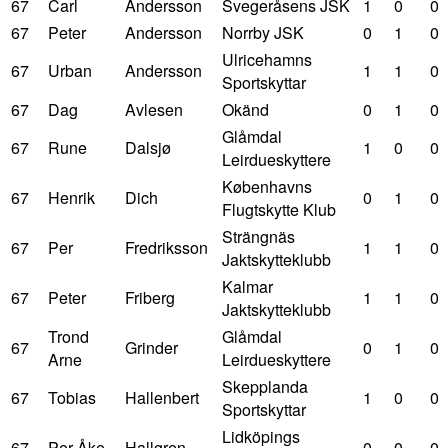
67
Carl
Andersson
Svegeråsens JSK
1
0
0
67
Peter
Andersson
Norrby JSK
0
1
0
Ulricehamns
67
Urban
Andersson
1
1
0
Sportskyttar
67
Dag
Avlesen
Okänd
0
1
0
Glåmdal
67
Rune
Dalsjø
1
0
0
Leirdueskyttere
Københavns
67
Henrik
Dich
0
1
0
Flugtskytte Klub
Strängnäs
67
Per
Fredriksson
1
1
0
Jaktskytteklubb
Kalmar
67
Peter
Friberg
1
1
0
Jaktskytteklubb
Trond
Glåmdal
67
Grinder
0
1
0
Arne
Leirdueskyttere
Skepplanda
67
Tobias
Hallenbert
1
0
0
Sportskyttar
Lidköpings
67
Per-Åke
Hallgren
0
0
0