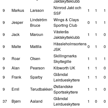
Jaktskytteklubb
Nimrod Jakt och
9
Markus
Larsson
1
1
1
SSF
Lindström
Wings & Clays
9
Jesper
0
1
1
Bruce
Sporting Club
Västerås
9
Jack
Maroun
1
1
0
Jaktskytteklubb
Hässleholmsortens
9
Malte
Mattila
0
1
0
JSK
Skillingmarks
9
Roar
Olsen
1
1
1
Skyttegille
9
Alan
Pearson
Kibworth UK
1
1
0
Glåmdal
9
Frank
Sparby
1
1
0
Leirdueskyttere
Østlandske
9
Emil
Tørudbakken
1
1
0
Sportsskyttere
Glåmdal
37
Bjørn
Aaland
1
0
0
Leirdueskyttere