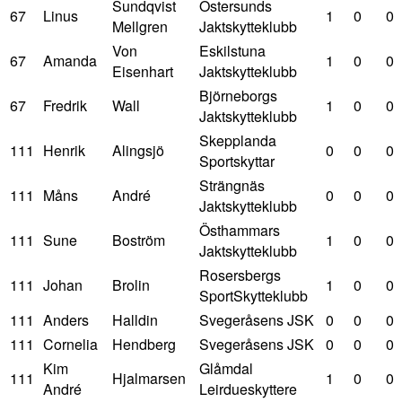
Sundqvist
Östersunds
67
Linus
1
0
0
Mellgren
Jaktskytteklubb
Von
Eskilstuna
67
Amanda
1
0
0
Eisenhart
Jaktskytteklubb
Björneborgs
67
Fredrik
Wall
1
0
0
Jaktskytteklubb
Skepplanda
111
Henrik
Alingsjö
0
0
0
Sportskyttar
Strängnäs
111
Måns
André
0
0
0
Jaktskytteklubb
Östhammars
111
Sune
Boström
1
0
0
Jaktskytteklubb
Rosersbergs
111
Johan
Brolin
1
0
0
SportSkytteklubb
111
Anders
Halldin
Svegeråsens JSK
0
0
0
111
Cornelia
Hendberg
Svegeråsens JSK
0
0
0
Kim
Glåmdal
111
Hjalmarsen
1
0
0
André
Leirdueskyttere