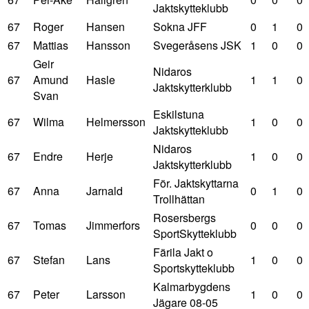
Jaktskytteklubb
67
Roger
Hansen
Sokna JFF
0
1
0
67
Mattias
Hansson
Svegeråsens JSK
1
0
0
Geir
Nidaros
67
Amund
Hasle
1
1
0
Jaktskytterklubb
Svan
Eskilstuna
67
Wilma
Helmersson
1
0
0
Jaktskytteklubb
Nidaros
67
Endre
Herje
1
0
0
Jaktskytterklubb
För. Jaktskyttarna
67
Anna
Jarnald
0
1
0
Trollhättan
Rosersbergs
67
Tomas
Jimmerfors
0
0
0
SportSkytteklubb
Färila Jakt o
67
Stefan
Lans
1
0
0
Sportskytteklubb
Kalmarbygdens
67
Peter
Larsson
1
0
0
Jägare 08-05