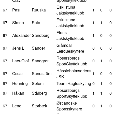
Olav
Sportskytteklubb
Eskilstuna
67
Pasi
Ruuska
1
0
0
Jaktskytteklubb
Eskilstuna
67
Simon
Salo
1
1
0
Jaktskytteklubb
Flens
67
Alexander
Sandberg
1
0
0
Jaktskytteklubb
Glåmdal
67
Jens L
Sander
0
0
0
Leirdueskyttere
Rosersbergs
67
Lars-Olof
Sandgren
0
1
0
SportSkytteklubb
Hässleholmsortens
67
Oscar
Sandström
1
0
0
JSK
67
Henning
Solem
Team Hagleskyting
0
1
0
Rosersbergs
67
Håkan
Stålberg
1
1
0
SportSkytteklubb
Østlandske
67
Lene
Storbæk
0
1
0
Sportsskyttere