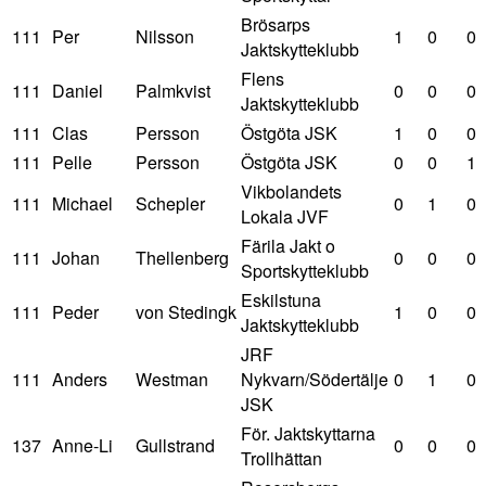
Brösarps
111
Per
Nilsson
1
0
0
Jaktskytteklubb
Flens
111
Daniel
Palmkvist
0
0
0
Jaktskytteklubb
111
Clas
Persson
Östgöta JSK
1
0
0
111
Pelle
Persson
Östgöta JSK
0
0
1
Vikbolandets
111
Michael
Schepler
0
1
0
Lokala JVF
Färila Jakt o
111
Johan
Thellenberg
0
0
0
Sportskytteklubb
Eskilstuna
111
Peder
von Stedingk
1
0
0
Jaktskytteklubb
JRF
111
Anders
Westman
Nykvarn/Södertälje
0
1
0
JSK
För. Jaktskyttarna
137
Anne-Li
Gullstrand
0
0
0
Trollhättan